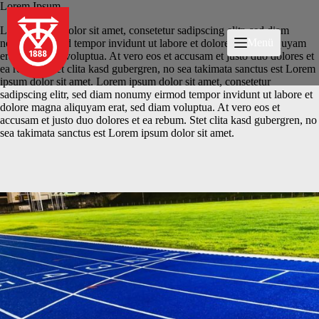
Zum
Lorem Ipsum
Inhalt
Lorem ipsum dolor sit amet, consetetur sadipscing elitr, sed diam
springen
Menü
nonumy eirmod tempor invidunt ut labore et dolore magna aliquyam
erat, sed diam voluptua. At vero eos et accusam et justo duo dolores et
ea rebum. Stet clita kasd gubergren, no sea takimata sanctus est Lorem
ipsum dolor sit amet. Lorem ipsum dolor sit amet, consetetur
sadipscing elitr, sed diam nonumy eirmod tempor invidunt ut labore et
dolore magna aliquyam erat, sed diam voluptua. At vero eos et
accusam et justo duo dolores et ea rebum. Stet clita kasd gubergren, no
sea takimata sanctus est Lorem ipsum dolor sit amet.